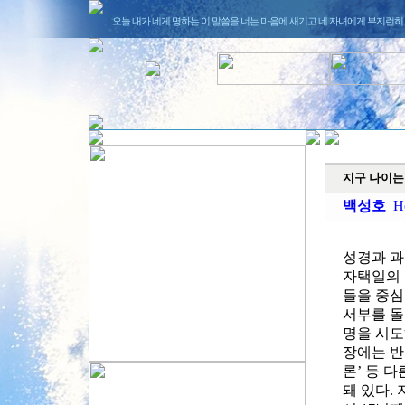
오늘 내가 네게 명하는 이 말씀을 너는 마음에 새기고 네 자녀에게 부지런히 가
지구 나이는 
백성호
H
성경과 과
자택일의 
들을 중심
서부를 돌
명을 시도
장에는 반
론’ 등 
돼 있다.