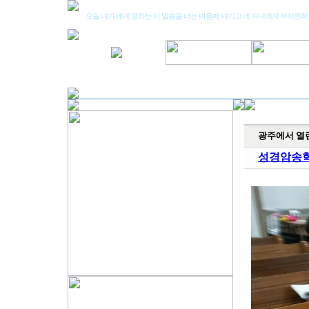
오늘 내가 네게 명하는 이 말씀을 너는 마음에 새기고 네 자녀에게 부지런히 가
광주에서 열린
성경암송